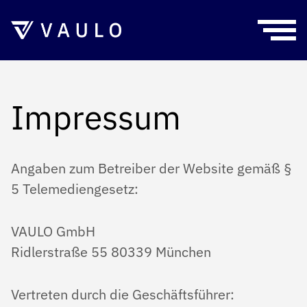
START
BRANCHENLÖSUNGEN
Impressum
PRESSE- UND MARKETING
FUNKTIONEN
Angaben zum Betreiber der Website gemäß §
MINISTERIEN / BEHÖRDEN
5 Telemediengesetz:
PREISE
FREELANCER
VAULO GmbH
Ridlerstraße 55 80339 München
FÜR UNTERNEHMEN
BLOG
FÜR FREELANCER
Vertreten durch die Geschäftsführer: